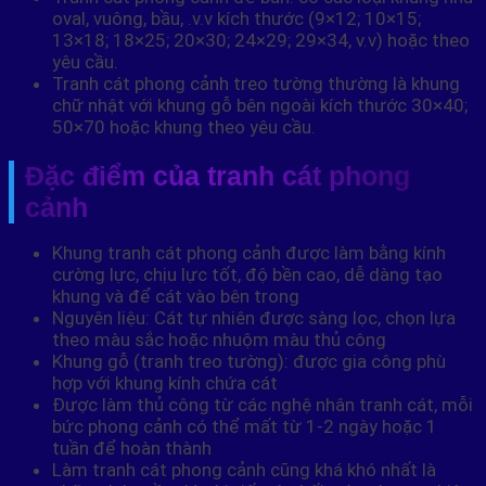
oval, vuông, bầu, .v.v kích thước (9×12; 10×15;
13×18; 18×25; 20×30; 24×29; 29×34, v.v) hoặc theo
yêu cầu.
Tranh cát phong cảnh treo tường thường là khung
chữ nhật với khung gỗ bên ngoài kích thước 30×40;
50×70 hoặc khung theo yêu cầu.
Đặc điểm của tranh cát phong
cảnh
Khung tranh cát phong cảnh được làm bằng kính
cường lực, chịu lực tốt, độ bền cao, dễ dàng tạo
khung và để cát vào bên trong
Nguyên liệu: Cát tự nhiên được sàng lọc, chọn lựa
theo màu sắc hoặc nhuộm màu thủ công
Khung gỗ (tranh treo tường): được gia công phù
hợp với khung kính chứa cát
Được làm thủ công từ các nghệ nhân tranh cát, mỗi
bức phong cảnh có thể mất từ 1-2 ngày hoặc 1
tuần để hoàn thành
Làm tranh cát phong cảnh cũng khá khó nhất là