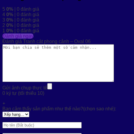
5
0%
| 0 đánh giá
4
0%
| 0 đánh giá
3
0%
| 0 đánh giá
2
0%
| 0 đánh giá
1
0%
| 0 đánh giá
Đánh giá ngay
Đánh giá Tranh cát phong cảnh – Oval 06
Gửi ảnh chụp thực tế
0 ký tự (tối thiểu 10)
+
Bạn cảm thấy sản phẩm như thế nào?(chọn sao nhé):