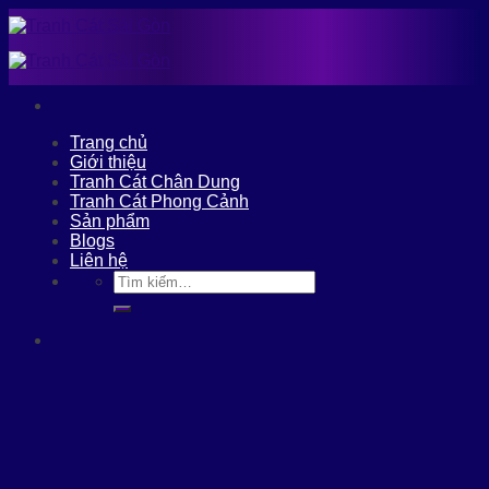
Skip
to
content
Trang chủ
Giới thiệu
Tranh Cát Chân Dung
Tranh Cát Phong Cảnh
Sản phẩm
Blogs
Liên hệ
Tìm
kiếm: