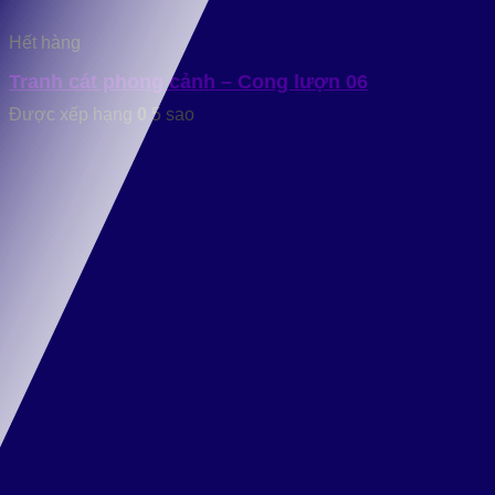
Hết hàng
Tranh cát phong cảnh – Cong lượn 06
Được xếp hạng
0
5 sao