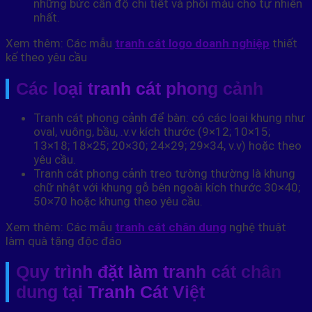
những bức cần độ chi tiết và phối màu cho tự nhiên
nhất.
Xem thêm: Các mẫu
tranh cát logo doanh nghiệp
thiết
kế theo yêu cầu
Các loại tranh cát phong cảnh
Tranh cát phong cảnh để bàn: có các loại khung như
oval, vuông, bầu, .v.v kích thước (9×12; 10×15;
13×18; 18×25; 20×30; 24×29; 29×34, v.v) hoặc theo
yêu cầu.
Tranh cát phong cảnh treo tường thường là khung
chữ nhật với khung gỗ bên ngoài kích thước 30×40;
50×70 hoặc khung theo yêu cầu.
Xem thêm: Các mẫu
tranh cát chân dung
nghệ thuật
làm quà tặng độc đáo
Quy trình đặt làm tranh cát chân
dung tại Tranh Cát Việt