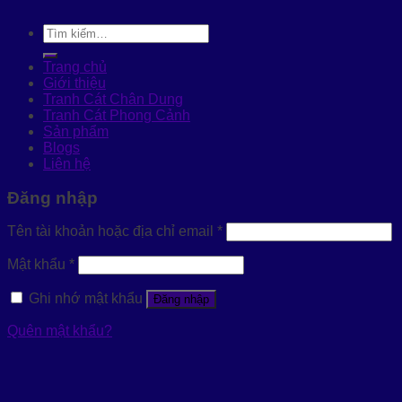
Tìm
kiếm:
Trang chủ
Giới thiệu
Tranh Cát Chân Dung
Tranh Cát Phong Cảnh
Sản phẩm
Blogs
Liên hệ
Đăng nhập
Tên tài khoản hoặc địa chỉ email
*
Mật khẩu
*
Ghi nhớ mật khẩu
Đăng nhập
Quên mật khẩu?