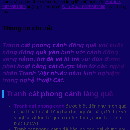
hàng sản phẩm theo yêu cầu, vui lòng liên hệ trực tiếp
Hotline:
0879681000
hoặc gửi email về
Zalo Chat 0879681000
của chúng
tôi.
Thông tin chi tiết
Tranh cát phong cảnh đồng quê với cuộc
sống đồng quê yên bình với cánh đồng
vàng nắng, bờ đê và lũ trẻ vui đùa được
phát hoạt bằng cát được làm từ các nghệ
nhân Tranh Việt nhiều năm kinh nghiệm
trong nghệ thuật Cát.
Tranh cát phong cảnh làng quê
Tranh cát phong cảnh
được biết đến như món quà
nghệ thuật dành tặng bạn bè, người thân, đối tác với
ý nghĩa rất lớn từ giá trị nghệ thuật, sáng tạo đặc
biệt từ CÁT.
Tranh cát phong cảnh để bàn: có các loại khung như