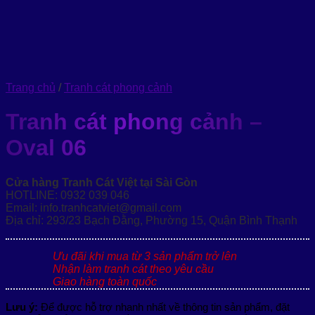
Trang chủ
/
Tranh cát phong cảnh
Tranh cát phong cảnh –
Oval 06
Cửa hàng Tranh Cát Việt tại Sài Gòn
HOTLINE: 0932 039 046
Email: info.tranhcatviet@gmail.com
Địa chỉ: 293/23 Bạch Đằng, Phường 15, Quận Bình Thạnh
Ưu đãi khi mua từ 3 sản phẩm trở lên
Nhận làm tranh cát theo yêu cầu
Giao hàng toàn quốc
Lưu ý:
Để được hỗ trợ nhanh nhất về thông tin sản phẩm, đặt