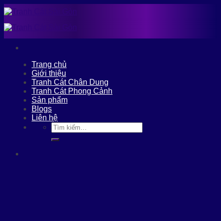
Skip
to
content
Trang chủ
Giới thiệu
Tranh Cát Chân Dung
Tranh Cát Phong Cảnh
Sản phẩm
Blogs
Liên hệ
Tìm
kiếm: