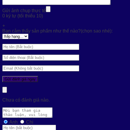
Gửi ảnh chụp thực tế
0 ký tự (tối thiểu 10)
+
Bạn cảm thấy sản phẩm như thế nào?(chọn sao nhé):
Chưa có đánh giá nào.
Anh
Chị