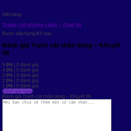
Hết hàng
Tranh cát phong cảnh – Oval 06
Được xếp hạng
0
5 sao
Đánh giá Tranh cát chân dung – Khuyết
06
5
0%
| 0 đánh giá
4
0%
| 0 đánh giá
3
0%
| 0 đánh giá
2
0%
| 0 đánh giá
1
0%
| 0 đánh giá
Đánh giá ngay
Đánh giá Tranh cát chân dung – Khuyết 06