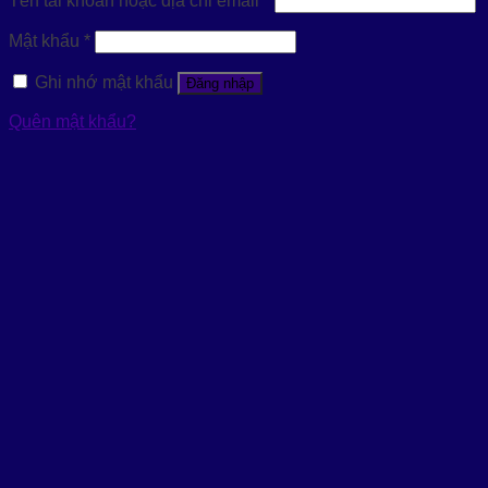
Tên tài khoản hoặc địa chỉ email
*
Mật khẩu
*
Ghi nhớ mật khẩu
Đăng nhập
Quên mật khẩu?