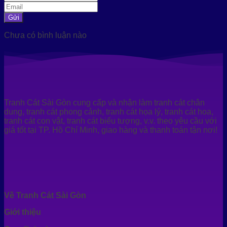
Gửi
Chưa có bình luận nào
Tranh Cát Sài Gòn cung cấp và nhận làm tranh cát chân
dung, tranh cát phong cảnh, tranh cát họa lý, tranh cát hoa,
tranh cát con vật, tranh cát biểu tượng, v.v. theo yêu cầu với
giá tốt tại TP. Hồ Chí Minh, giao hàng và thanh toán tận nơi!
Về Tranh Cát Sài Gòn
Giới thiệu