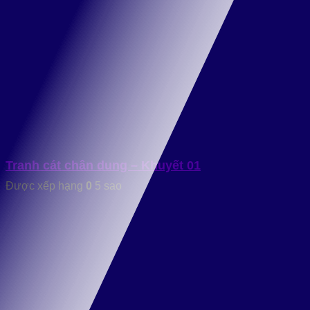
Tranh cát chân dung – Khuyết 01
Được xếp hạng
0
5 sao